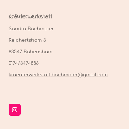
Kräuterwerkstatt
Sandra Bachmaier
Reichertsham 3
83547 Babensham
0174/3474886
kraeuterwerkstatt.bachmaier@gmail.com
I
n
s
t