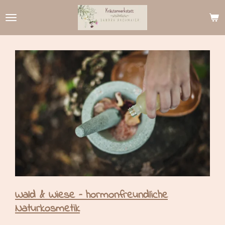
Zum
Hauptinhalt
springen
Wald & Wiese – hormonfreundliche
Naturkosmetik