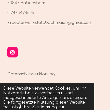
83547 Babensham
0174/3474886
kraeuterwerkstatt.bachmaier@gmail.com
I
n
s
t
a
Datenschutz-erklärung
g
r
Impressum
a
Diese Website verwendet Cookies, um Ihr
© 2023 - 2026 Kräuterwerkstatt Sandra
m
Nutzererlebnis zu verbessern und
Bachmaier
maßgeschneiderte Anzeigen anzuzeigen.
Mit Unterstützung von
Webador
Die fortgesetzte Nutzung dieser Website
bestätigt Ihre Zustimmung zur