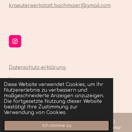
kraeuterwerkstatt.bachmaier@gmail.com
I
n
s
t
a
Datenschutz-erklärung
g
r
Impressum
a
Diese Website verwendet Cookies, um Ihr
© 2023 - 2026 Kräuterwerkstatt Sandra
m
Nutzererlebnis zu verbessern und
Bachmaier
maßgeschneiderte Anzeigen anzuzeigen.
Mit Unterstützung von
Webador
Die fortgesetzte Nutzung dieser Website
bestätigt Ihre Zustimmung zur
Verwendung von Cookies.
Ich stimme zu
E-Mail
Telefon
Karte
WhatsApp